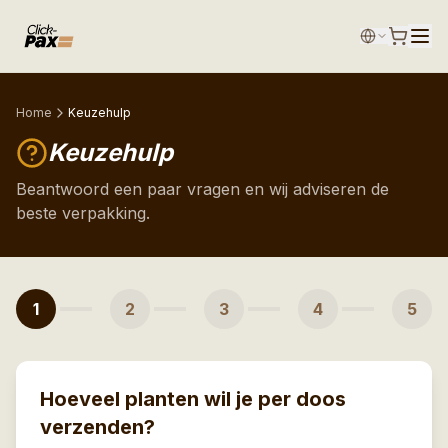
Home
Keuzehulp
Keuzehulp
Beantwoord een paar vragen en wij adviseren de
beste verpakking.
1
2
3
4
5
Hoeveel planten wil je per doos
verzenden?