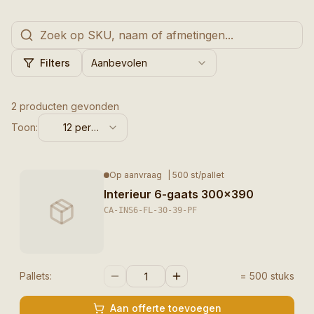
Filters
Aanbevolen
2 producten gevonden
Toon:
12
per
pagina
Op aanvraag
|
500
st/pallet
Interieur 6-gaats 300×390
CA-INS6-FL-30-39-PF
Pallets:
=
500
stuks
Aan offerte toevoegen