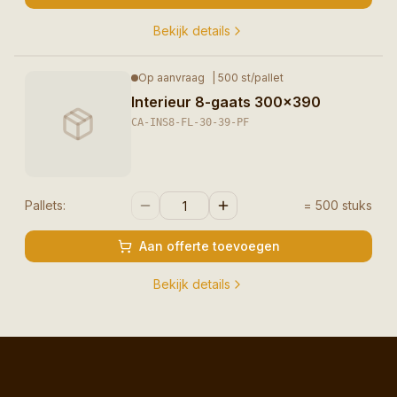
Bekijk details
Op aanvraag
|
500
st/pallet
Interieur 8-gaats 300×390
CA-INS8-FL-30-39-PF
Pallets:
=
500
stuks
Aan offerte toevoegen
Bekijk details