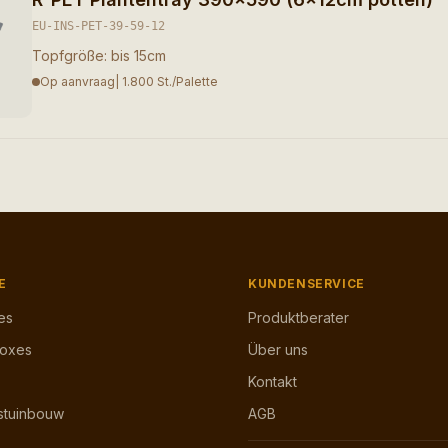
EU-INS-PET-39-59-12
Topfgröße: bis
15
cm
Op aanvraag
|
1.800
St./Palette
E
KUNDENSERVICE
es
Produktberater
Boxes
Über uns
Kontakt
stuinbouw
AGB