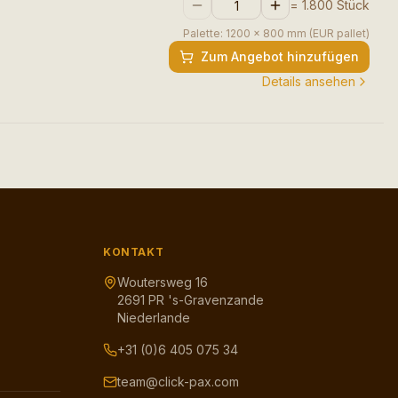
=
1.800
Stück
Palette:
1200 x 800 mm (EUR pallet)
Zum Angebot hinzufügen
Details ansehen
KONTAKT
Woutersweg 16
2691 PR 's-Gravenzande
Niederlande
+31 (0)6 405 075 34
team@click-pax.com