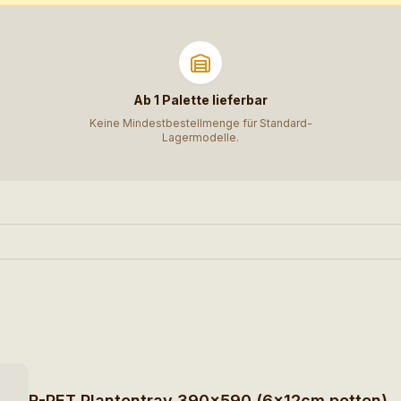
Ab 1 Palette lieferbar
Keine Mindestbestellmenge für Standard-
Lagermodelle.
R-PET Plantentray 390×590 (6×12cm potten)