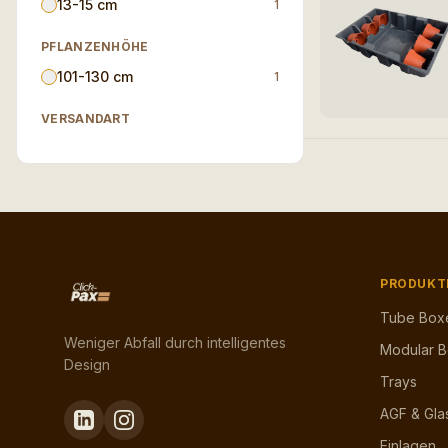
13-15 cm
1
PFLANZENHÖHE
101-130 cm
1
VERSANDART
PRODUKT
Tube Box
Weniger Abfall durch intelligentes
Modular 
Design
Trays
AGF & Gla
Einlagen