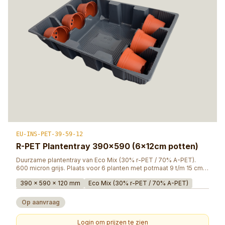
EU-INS-PET-39-59-12
R-PET Plantentray 390×590 (6×12cm potten)
Duurzame plantentray van Eco Mix (30% r-PET / 70% A-PET).
600 micron grijs. Plaats voor 6 planten met potmaat 9 t/m 15 cm.
Per pallet 1.800 stuks.
390 x 590 x 120 mm
Eco Mix (30% r-PET / 70% A-PET)
Op aanvraag
Login om prijzen te zien