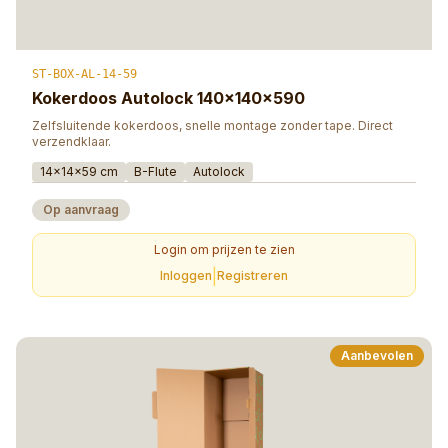
ST-BOX-AL-14-59
Kokerdoos Autolock 140×140×590
Zelfsluitende kokerdoos, snelle montage zonder tape. Direct
verzendklaar.
14×14×59 cm
B-Flute
Autolock
Op aanvraag
Login om prijzen te zien
|
Inloggen
Registreren
Aanbevolen